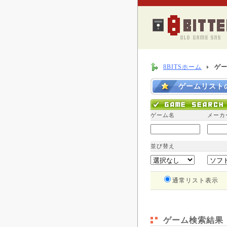
8BITSホーム
ゲ
ゲームリスト
ゲーム名
メーカ
並び替え
通常リスト表示
ゲーム検索結果