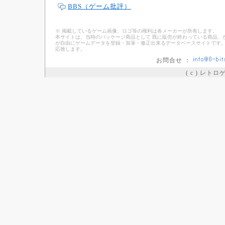
BBS（ゲーム批評）
※ 掲載しているゲーム画像、ロゴ等の権利は各メーカーが所有します。
本サイトは、当時のパッケージ商品として 既に販売が終わっている商品、
が自由にゲームデータを登録・加筆・修正出来るデータベースサイトです。
応致します。
お問合せ ：
( c ) レト