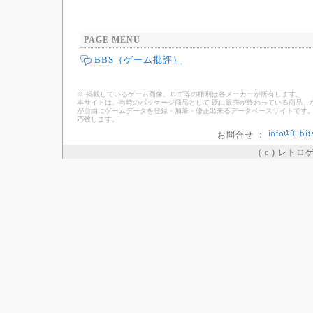
PAGE MENU
BBS（ゲーム批評）
※ 掲載しているゲーム画像、ロゴ等の権利は各メーカーが所有します。
本サイトは、当時のパッケージ商品として 既に販売が終わっている商品、
が自由にゲームデータを登録・加筆・修正出来るデータベースサイトです。
応致します。
お問合せ ：
( c ) レト