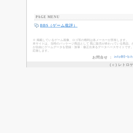
PAGE MENU
BBS（ゲーム批評）
※ 掲載しているゲーム画像、ロゴ等の権利は各メーカーが所有します。
本サイトは、当時のパッケージ商品として 既に販売が終わっている商品、
が自由にゲームデータを登録・加筆・修正出来るデータベースサイトです。
応致します。
お問合せ ：
( c ) レト