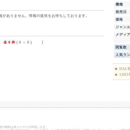
機種
発売日
点で情報がありません。情報の提供をお待ちしております。
価格
ジャン
メディ
全 0 件
( 0 ～ 0 ) ]
閲覧数
人気ラ
HA
★
198
★
ゴ等の権利は各メーカーが所有します。