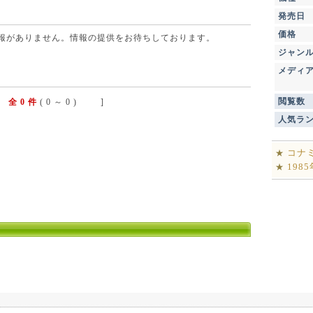
発売日
価格
点で情報がありません。情報の提供をお待ちしております。
ジャン
メディ
閲覧数
全 0 件
( 0 ～ 0 ) ]
人気ラ
コナ
★
198
★