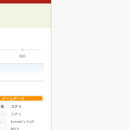
技
BBS
ゲームデータ
ー名
コナミ
コナミ
記
konami’s Golf
MSX