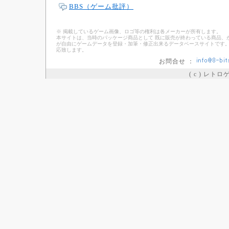
BBS（ゲーム批評）
※ 掲載しているゲーム画像、ロゴ等の権利は各メーカーが所有します。
本サイトは、当時のパッケージ商品として 既に販売が終わっている商品、
が自由にゲームデータを登録・加筆・修正出来るデータベースサイトです。
応致します。
お問合せ ：
( c ) レト