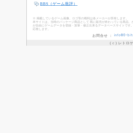
BBS（ゲーム批評）
※ 掲載しているゲーム画像、ロゴ等の権利は各メーカーが所有します。
本サイトは、当時のパッケージ商品として 既に販売が終わっている商品、
が自由にゲームデータを登録・加筆・修正出来るデータベースサイトです。
応致します。
お問合せ ：
( c ) レト