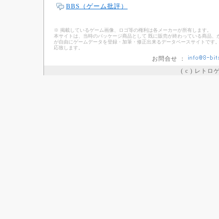
BBS（ゲーム批評）
※ 掲載しているゲーム画像、ロゴ等の権利は各メーカーが所有します。
本サイトは、当時のパッケージ商品として 既に販売が終わっている商品、
が自由にゲームデータを登録・加筆・修正出来るデータベースサイトです。
応致します。
お問合せ ：
( c ) レト