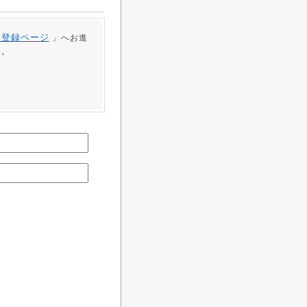
員登録ページ
」へお進
い。