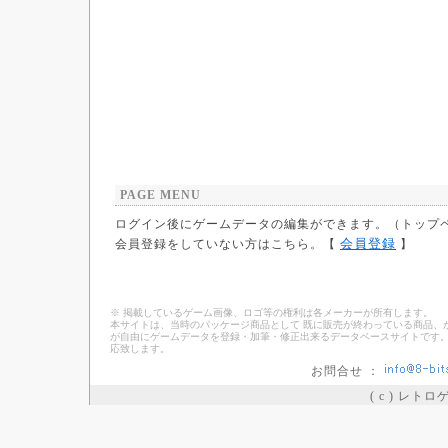
PAGE MENU
ログイン後にゲームデータの編集ができます。（トップ
会員登録
会員登録をしていない方はこちら。【
】
※ 掲載しているゲーム画像、ロゴ等の権利は各メーカーが所有します。
本サイトは、当時のパッケージ商品として 既に販売が終わっている商品、
が自由にゲームデータを登録・加筆・修正出来るデータベースサイトです。
応致します。
お問合せ ：
( c ) レト