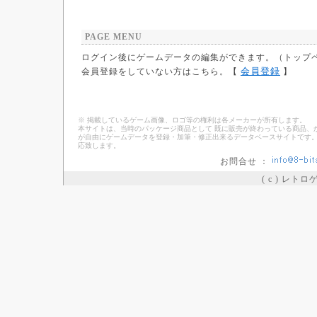
PAGE MENU
ログイン後にゲームデータの編集ができます。（トップ
会員登録
会員登録をしていない方はこちら。【
】
※ 掲載しているゲーム画像、ロゴ等の権利は各メーカーが所有します。
本サイトは、当時のパッケージ商品として 既に販売が終わっている商品、
が自由にゲームデータを登録・加筆・修正出来るデータベースサイトです。
応致します。
お問合せ ：
( c ) レト