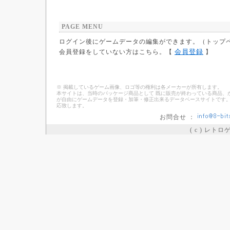
PAGE MENU
ログイン後にゲームデータの編集ができます。（トップ
会員登録
会員登録をしていない方はこちら。【
】
※ 掲載しているゲーム画像、ロゴ等の権利は各メーカーが所有します。
本サイトは、当時のパッケージ商品として 既に販売が終わっている商品、
が自由にゲームデータを登録・加筆・修正出来るデータベースサイトです。
応致します。
お問合せ ：
( c ) レト