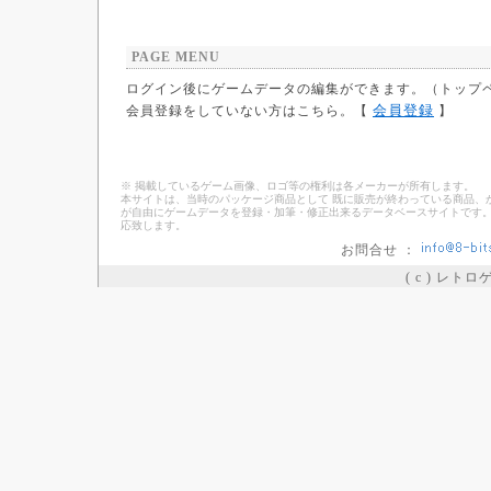
PAGE MENU
ログイン後にゲームデータの編集ができます。（トップ
会員登録
会員登録をしていない方はこちら。【
】
※ 掲載しているゲーム画像、ロゴ等の権利は各メーカーが所有します。
本サイトは、当時のパッケージ商品として 既に販売が終わっている商品、
が自由にゲームデータを登録・加筆・修正出来るデータベースサイトです。
応致します。
お問合せ ：
( c ) レト