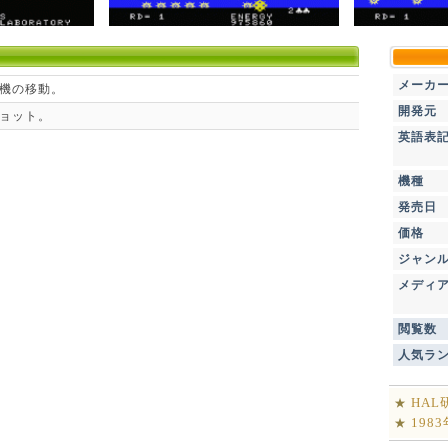
メーカ
機の移動。
開発元
ョット。
英語表
機種
発売日
価格
ジャン
メディ
閲覧数
人気ラ
HA
★
198
★