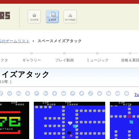
Xのゲームリスト
スペースメイズアタック
ラクタ
ギャラリー
プレイ動画
ミュージック
攻略＆裏
メイズアタック
83年 ）
Tw