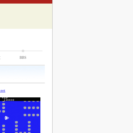
技
BBS
eet