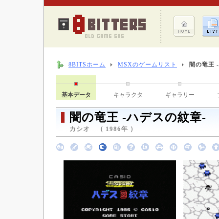
8BITSホーム
MSXのゲームリスト
闇の竜王 
基本データ
キャラクタ
ギャラリー
闇の竜王 -ハデスの紋章-
カシオ （ 1986年 ）