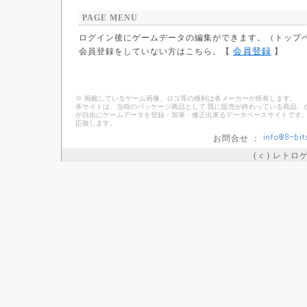
PAGE MENU
ログイン後にゲームデータの編集ができます。（トップ
会員登録
会員登録をしていない方はこちら。【
】
※ 掲載しているゲーム画像、ロゴ等の権利は各メーカーが所有します。
本サイトは、当時のパッケージ商品として 既に販売が終わっている商品、
が自由にゲームデータを登録・加筆・修正出来るデータベースサイトです。
応致します。
お問合せ ：
( c ) レト