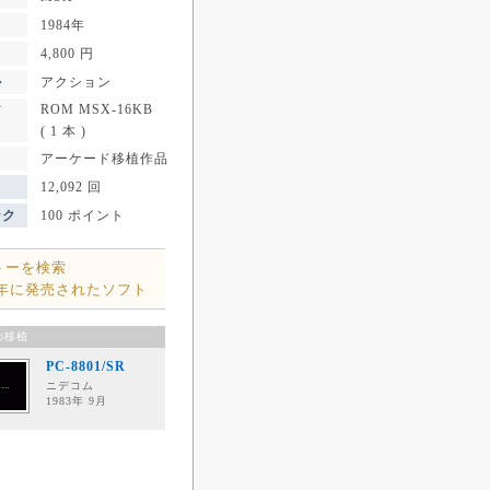
1984年
4,800 円
ル
アクション
ROM MSX-16KB
ア
( 1 本 )
アーケード移植作品
12,092 回
ンク
100 ポイント
トーを検索
4年に発売されたソフト
の移植
PC-8801/SR
ニデコム
1983年 9月