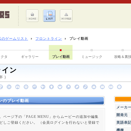
Xのゲームリスト
フロントライン
プレイ動画
ラクタ
ギャラリー
プレイ動画
ミュージック
攻略＆裏
ライン
年 ）
ンのプレイ動画
メーカ
開発元
。ページ下の「PAGE MENU」からムービーの追加や編集
どしご登録ください。 （会員ログインを行わないと登録で
英語表
機種