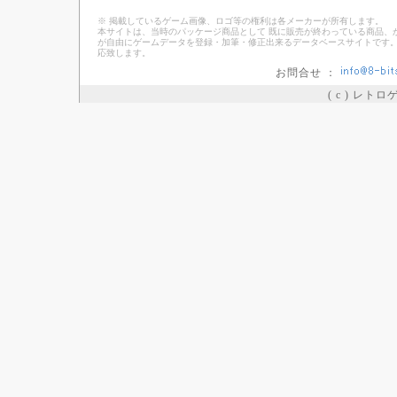
※ 掲載しているゲーム画像、ロゴ等の権利は各メーカーが所有します。
本サイトは、当時のパッケージ商品として 既に販売が終わっている商品、
が自由にゲームデータを登録・加筆・修正出来るデータベースサイトです。
応致します。
お問合せ ：
( c ) レト