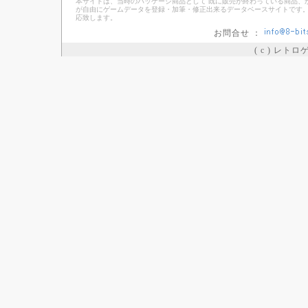
本サイトは、当時のパッケージ商品として 既に販売が終わっている商品、
が自由にゲームデータを登録・加筆・修正出来るデータベースサイトです。
応致します。
お問合せ ：
( c ) レト