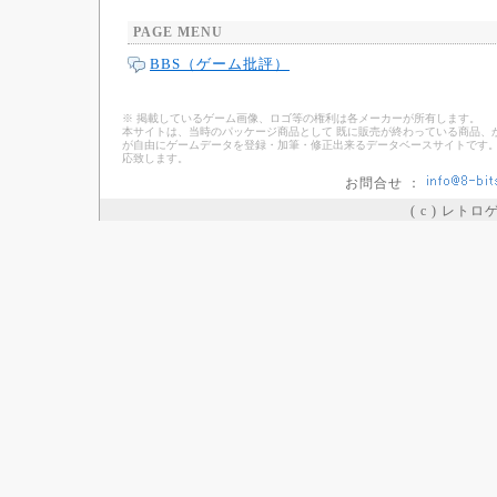
PAGE MENU
BBS（ゲーム批評）
※ 掲載しているゲーム画像、ロゴ等の権利は各メーカーが所有します。
本サイトは、当時のパッケージ商品として 既に販売が終わっている商品、
が自由にゲームデータを登録・加筆・修正出来るデータベースサイトです。
応致します。
お問合せ ：
( c ) レト