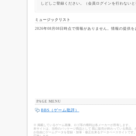
しどしご登録ください。（会員ログインを行わないと
ミュージックリスト
2026年08月08日時点で情報がありません。情報の提供
PAGE MENU
BBS（ゲーム批評）
※ 掲載しているゲーム画像、ロゴ等の権利は各メーカーが所有します。
本サイトは、当時のパッケージ商品として 既に販売が終わっている商品、
が自由にゲームデータを登録・加筆・修正出来るデータベースサイトです。
応致します。