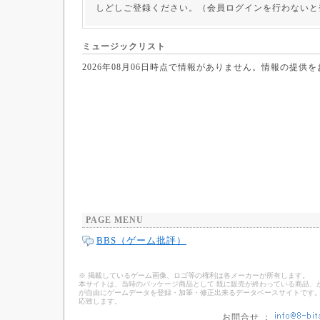
しどしご登録ください。（会員ログインを行わないと
ミュージックリスト
2026年08月06日時点で情報がありません。情報の提供
PAGE MENU
BBS（ゲーム批評）
※ 掲載しているゲーム画像、ロゴ等の権利は各メーカーが所有します。
本サイトは、当時のパッケージ商品として 既に販売が終わっている商品、
が自由にゲームデータを登録・加筆・修正出来るデータベースサイトです。
応致します。
お問合せ ：