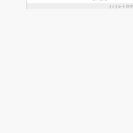
( c ) レト