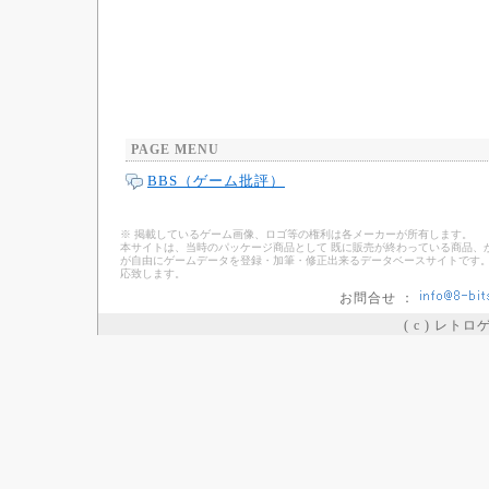
PAGE MENU
BBS（ゲーム批評）
※ 掲載しているゲーム画像、ロゴ等の権利は各メーカーが所有します。
本サイトは、当時のパッケージ商品として 既に販売が終わっている商品、
が自由にゲームデータを登録・加筆・修正出来るデータベースサイトです。
応致します。
お問合せ ：
( c ) レト