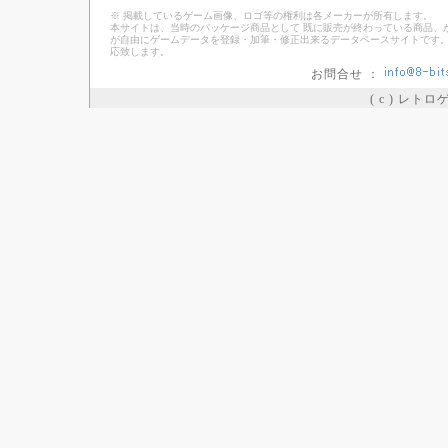
※ 掲載しているゲーム画像、ロゴ等の権利は各メーカーが所有します。
本サイトは、当時のパッケージ商品として 既に販売が終わっている商品、
が自由にゲームデータを登録・加筆・修正出来るデータベースサイトです。
応致します。
お問合せ ：
( c ) レト