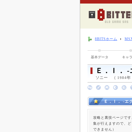
8BITSホーム
MS
基本データ
キャ
Ｅ．Ｉ． 
ソニー （ 1984年
Ｅ．Ｉ． -エ
攻略と裏技ページです
集が行えますので、ど
できません）