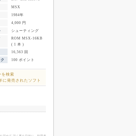
MSX
1984年
4,000 円
ル
シューティング
ROM MSX-16KB
ア
( 1 本 )
16,563 回
ンク
100 ポイント
ーを検索
4年に発売されたソフト
を深めて 頂く事を目的に、利用者