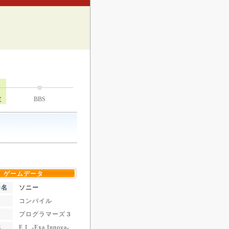
技
BBS
ゲームデータ
ー名
ソニー
コンパイル
プログラマーズ３
記
E.I. -Exa Innova-