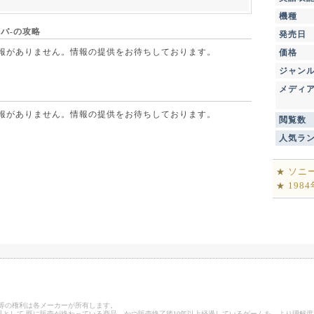
機種
バ-の攻略
発売日
点で情報がありません。情報の提供をお待ちしております。
価格
ジャン
メディ
点で情報がありません。情報の提供をお待ちしております。
閲覧数
人気ラ
ソニ
★
198
★
ゴ等の権利は各メーカーが所有します。
として 既に販売が終わっている商品、かつ販売終了後10年以上経過しているゲームを、より理解度