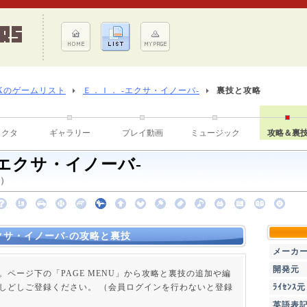
Xのゲームリスト
Ｅ．Ｉ． -エクサ・イノーバ-
裏技と攻略
ラクタ
ギャラリー
プレイ動画
ミュージック
攻略＆裏
-エクサ・イノーバ-
 ）
クサ・イノーバ-の攻略と裏技
メーカ
開発元
。ページ下の「PAGE MENU」から攻略と裏技の追加や編
しどしご登録ください。 （会員ログインを行わないと登録
ﾗｲｾﾝｽ元
英語表