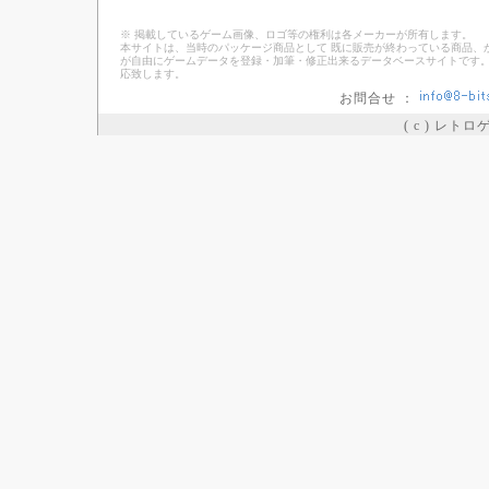
※ 掲載しているゲーム画像、ロゴ等の権利は各メーカーが所有します。
本サイトは、当時のパッケージ商品として 既に販売が終わっている商品、
が自由にゲームデータを登録・加筆・修正出来るデータベースサイトです。
応致します。
お問合せ ：
( c ) レト