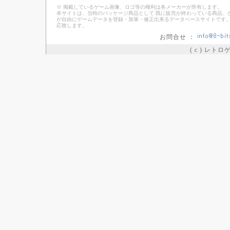
※ 掲載しているゲーム画像、ロゴ等の権利は各メーカーが所有します。
本サイトは、当時のパッケージ商品として 既に販売が終わっている商品、
が自由にゲームデータを登録・加筆・修正出来るデータベースサイトです。
応致します。
お問合せ ：
( c ) レト