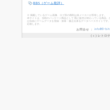
BBS（ゲーム批評）
※ 掲載しているゲーム画像、ロゴ等の権利は各メーカーが所有します。
本サイトは、当時のパッケージ商品として 既に販売が終わっている商品、
が自由にゲームデータを登録・加筆・修正出来るデータベースサイトです。
応致します。
お問合せ ：
( c ) レト