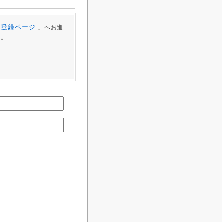
員登録ページ
」へお進
い。