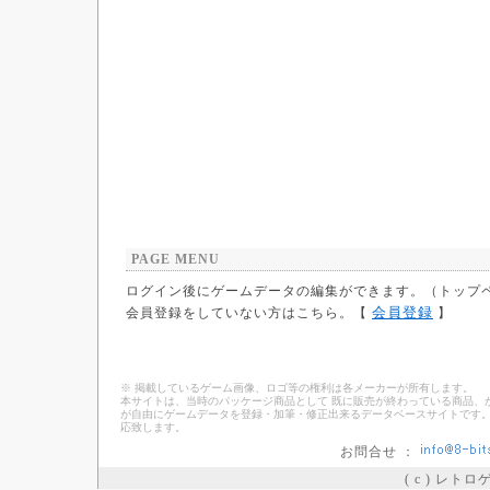
PAGE MENU
ログイン後にゲームデータの編集ができます。（トップ
会員登録
会員登録をしていない方はこちら。【
】
※ 掲載しているゲーム画像、ロゴ等の権利は各メーカーが所有します。
本サイトは、当時のパッケージ商品として 既に販売が終わっている商品、
が自由にゲームデータを登録・加筆・修正出来るデータベースサイトです。
応致します。
お問合せ ：
( c ) レト