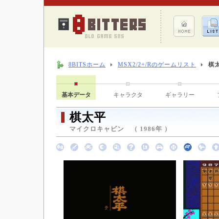
8BITSホーム
MSX2/2+/Rのゲームリスト
棋
基本データ
キャラクタ
ギャラリー
棋太平
マイクロキャビン （ 1986年 ）