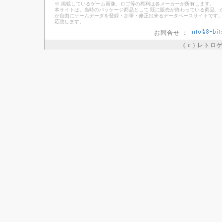
※ 掲載しているゲーム画像、ロゴ等の権利は各メーカーが所有します。
本サイトは、当時のパッケージ商品として 既に販売が終わっている商品、
が自由にゲームデータを登録・加筆・修正出来るデータベースサイトです。
応致します。
お問合せ ：
( c ) レト