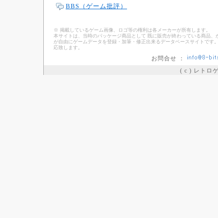
BBS（ゲーム批評）
※ 掲載しているゲーム画像、ロゴ等の権利は各メーカーが所有します。
本サイトは、当時のパッケージ商品として 既に販売が終わっている商品、
が自由にゲームデータを登録・加筆・修正出来るデータベースサイトです。
応致します。
お問合せ ：
( c ) レト