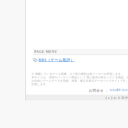
PAGE MENU
BBS（ゲーム批評）
※ 掲載しているゲーム画像、ロゴ等の権利は各メーカーが所有します。
本サイトは、当時のパッケージ商品として 既に販売が終わっている商品、
が自由にゲームデータを登録・加筆・修正出来るデータベースサイトです。
応致します。
お問合せ ：
( c ) レト