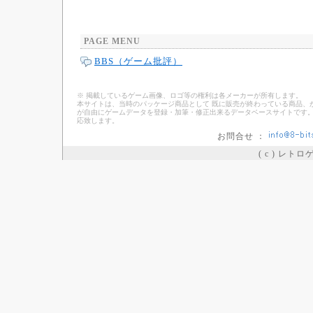
PAGE MENU
BBS（ゲーム批評）
※ 掲載しているゲーム画像、ロゴ等の権利は各メーカーが所有します。
本サイトは、当時のパッケージ商品として 既に販売が終わっている商品、
が自由にゲームデータを登録・加筆・修正出来るデータベースサイトです。
応致します。
お問合せ ：
( c ) レト