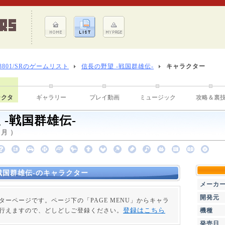
-8801/SRのゲームリスト
信長の野望 -戦国群雄伝-
キャラクター
ラクタ
ギャラリー
プレイ動画
ミュージック
攻略＆裏
 -戦国群雄伝-
2月 ）
戦国群雄伝-のキャラクター
メーカ
開発元
ターページです。ページ下の「PAGE MENU」からキャラ
登録はこちら
行えますので、どしどしご登録ください。
機種
発売日