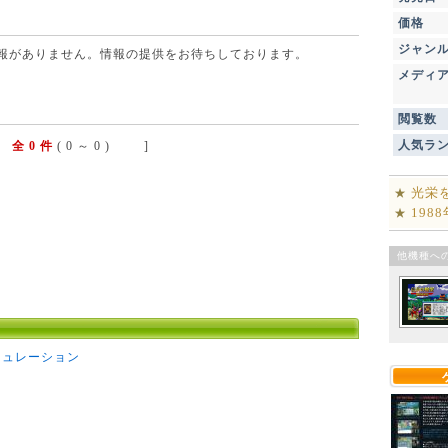
価格
ジャン
点で情報がありません。情報の提供をお待ちしております。
メディ
閲覧数
人気ラ
全 0 件
( 0 ～ 0 ) ]
光栄
★
198
★
他機種へ
ミュレーション