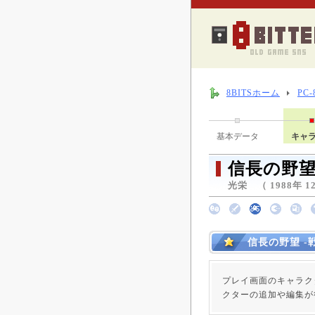
8BITSホーム
PC
基本データ
キャ
信長の野望
光栄 （ 1988年 1
信長の野望 -
プレイ画面のキャラク
クターの追加や編集が