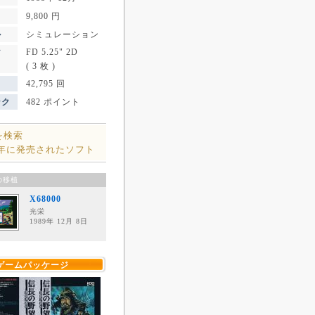
9,800 円
ル
シミュレーション
FD 5.25" 2D
ア
( 3 枚 )
42,795 回
ンク
482 ポイント
を検索
8年に発売されたソフト
の移植
X68000
光栄
1989年 12月 8日
ゲームパッケージ