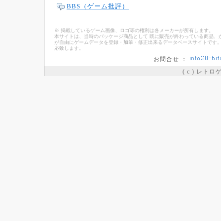
BBS（ゲーム批評）
※ 掲載しているゲーム画像、ロゴ等の権利は各メーカーが所有します。
本サイトは、当時のパッケージ商品として 既に販売が終わっている商品、
が自由にゲームデータを登録・加筆・修正出来るデータベースサイトです。
応致します。
お問合せ ：
( c ) レト