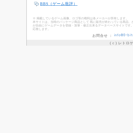
BBS（ゲーム批評）
※ 掲載しているゲーム画像、ロゴ等の権利は各メーカーが所有します。
本サイトは、当時のパッケージ商品として 既に販売が終わっている商品、
が自由にゲームデータを登録・加筆・修正出来るデータベースサイトです。
応致します。
お問合せ ：
( c ) レト