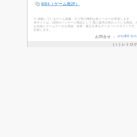
BBS（ゲーム批評）
※ 掲載しているゲーム画像、ロゴ等の権利は各メーカーが所有します。
本サイトは、当時のパッケージ商品として 既に販売が終わっている商品、
が自由にゲームデータを登録・加筆・修正出来るデータベースサイトです。
応致します。
お問合せ ：
( c ) レト