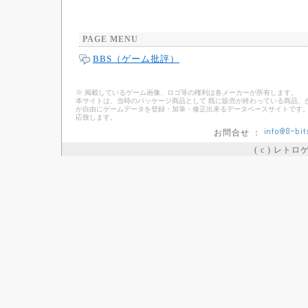
PAGE MENU
BBS（ゲーム批評）
※ 掲載しているゲーム画像、ロゴ等の権利は各メーカーが所有します。
本サイトは、当時のパッケージ商品として 既に販売が終わっている商品、
が自由にゲームデータを登録・加筆・修正出来るデータベースサイトです。
応致します。
お問合せ ：
( c ) レト