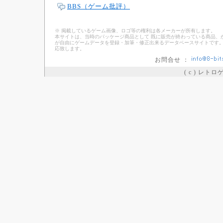
BBS（ゲーム批評）
※ 掲載しているゲーム画像、ロゴ等の権利は各メーカーが所有します。
本サイトは、当時のパッケージ商品として 既に販売が終わっている商品、
が自由にゲームデータを登録・加筆・修正出来るデータベースサイトです。
応致します。
お問合せ ：
( c ) レト