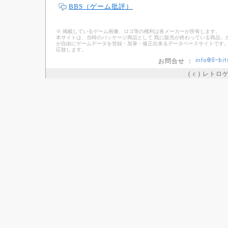
BBS（ゲーム批評）
※ 掲載しているゲーム画像、ロゴ等の権利は各メーカーが所有します。
本サイトは、当時のパッケージ商品として 既に販売が終わっている商品、
が自由にゲームデータを登録・加筆・修正出来るデータベースサイトです。
応致します。
お問合せ ：
( c ) レト