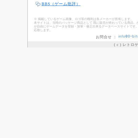
BBS（ゲーム批評）
※ 掲載しているゲーム画像、ロゴ等の権利は各メーカーが所有します。
本サイトは、当時のパッケージ商品として 既に販売が終わっている商品、
が自由にゲームデータを登録・加筆・修正出来るデータベースサイトです。
応致します。
お問合せ ：
( c ) レト