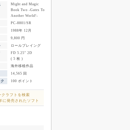
Might and Magic
記
Book Two -Gates To
Another World!-
PC-8801/SR
1988年 12月
9,800 円
ル
ロールプレイング
FD 5.25" 2D
ア
( 5 枚 )
海外移植作品
14,565 回
ンク
100 ポイント
ークラフトを検索
8年に発売されたソフト