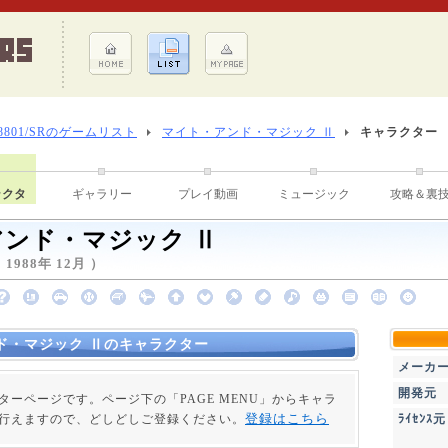
-8801/SRのゲームリスト
マイト・アンド・マジック Ⅱ
キャラクター
ラクタ
ギャラリー
プレイ動画
ミュージック
攻略＆裏
ンド・マジック Ⅱ
988年 12月 ）
ド・マジック Ⅱのキャラクター
メーカ
開発元
ターページです。ページ下の「PAGE MENU」からキャラ
登録はこちら
行えますので、どしどしご登録ください。
ﾗｲｾﾝｽ元