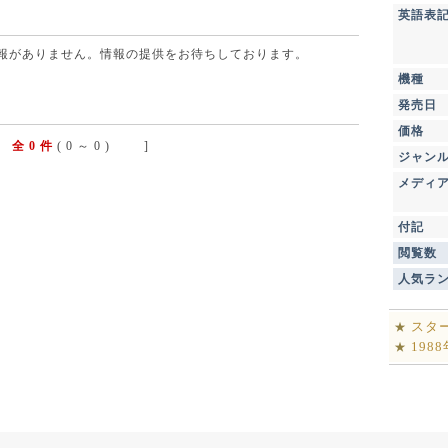
英語表
点で情報がありません。情報の提供をお待ちしております。
機種
発売日
価格
全 0 件
( 0 ～ 0 ) ]
ジャン
メディ
付記
閲覧数
人気ラ
スタ
★
198
★