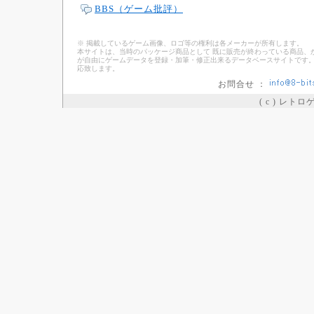
BBS（ゲーム批評）
※ 掲載しているゲーム画像、ロゴ等の権利は各メーカーが所有します。
本サイトは、当時のパッケージ商品として 既に販売が終わっている商品、
が自由にゲームデータを登録・加筆・修正出来るデータベースサイトです。
応致します。
お問合せ ：
( c ) レト