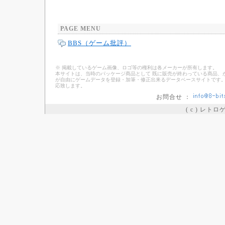
PAGE MENU
BBS（ゲーム批評）
※ 掲載しているゲーム画像、ロゴ等の権利は各メーカーが所有します。
本サイトは、当時のパッケージ商品として 既に販売が終わっている商品、
が自由にゲームデータを登録・加筆・修正出来るデータベースサイトです。
応致します。
お問合せ ：
( c ) レト