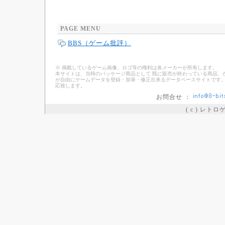
PAGE MENU
BBS（ゲーム批評）
※ 掲載しているゲーム画像、ロゴ等の権利は各メーカーが所有します。
本サイトは、当時のパッケージ商品として 既に販売が終わっている商品、
が自由にゲームデータを登録・加筆・修正出来るデータベースサイトです。
応致します。
お問合せ ：
( c ) レト