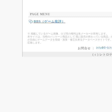
PAGE MENU
BBS（ゲーム批評）
※ 掲載しているゲーム画像、ロゴ等の権利は各メーカーが所有します。
本サイトは、当時のパッケージ商品として 既に販売が終わっている商品、
が自由にゲームデータを登録・加筆・修正出来るデータベースサイトです。
応致します。
お問合せ ：
( c ) レト