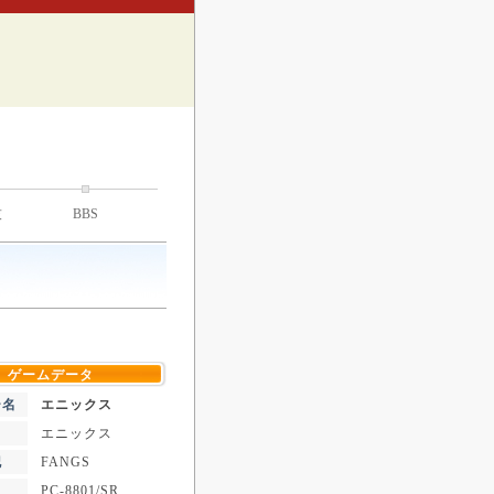
技
BBS
ゲームデータ
ー名
エニックス
エニックス
記
FANGS
PC-8801/SR