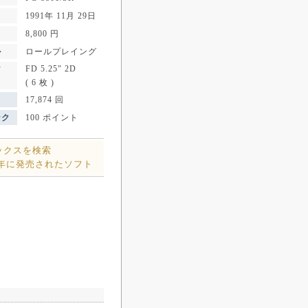
1991年 11月 29日
8,800 円
ル
ロールプレイング
FD 5.25" 2D
ア
( 6 枚 )
17,874 回
ンク
100 ポイント
ックスを検索
1年に発売されたソフト