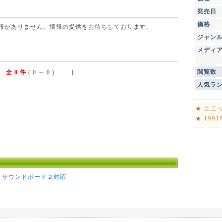
発売日
価格
点で情報がありません。情報の提供をお待ちしております。
ジャン
メディ
閲覧数
全 0 件
( 0 ～ 0 ) ]
人気ラ
エニ
★
199
★
サウンドボード２対応