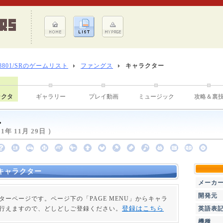
-8801/SRのゲームリスト
ファングス
キャラクター
ラクタ
ギャラリー
プレイ動画
ミュージック
攻略＆裏
ス
年 11月 29日 ）
キャラクター
メーカ
開発元
ターページです。ページ下の「PAGE MENU」からキャラ
登録はこちら
行えますので、どしどしご登録ください。
英語表
機種