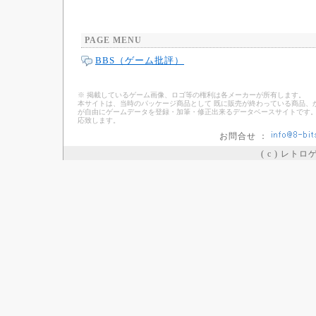
PAGE MENU
BBS（ゲーム批評）
※ 掲載しているゲーム画像、ロゴ等の権利は各メーカーが所有します。
本サイトは、当時のパッケージ商品として 既に販売が終わっている商品、
が自由にゲームデータを登録・加筆・修正出来るデータベースサイトです。
応致します。
お問合せ ：
( c ) レト